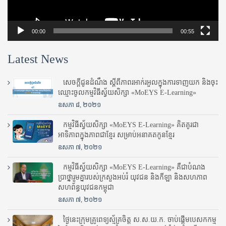
00:00
00:55
Latest News
សេចក្តីជូនដំណឹង ស្តី​ពីភាព​រអាក់រអួល​ក្នុងការ​ទាញ​យក និង​ចុះ​
ឈ្មោះ​ចូល​កម្មវិធី​ស្វ័យសិក្សា «MoEYS E-Learning»
ឧសភា ៨, ២០២១
កម្មវិធីស្វ័យសិក្សា «MoEYS E-Learning» គិតគូរជា
អាទិភាពក្នុងភាពជាខ្មែរ សម្រាប់អនាគតកូនខ្មែរ
ឧសភា ៧, ២០២១
កម្មវិធីស្វ័យសិក្សា «MoEYS E-Learning» គឺជាបំណង
ប្រាថ្នារួមគ្នារបស់ក្រសួងអប់រំ​ យុវជន និងកីឡា និងសហភាព
សហព័ន្ធយុវជនកម្ពុជា
ឧសភា ៧, ២០២១
ថ្ងៃនេះក្រុមគ្រូពេទ្យស្ម័គ្រចិត្ត ស.ស.យ.ក. ចាប់ផ្តើមបេសកកម្ម