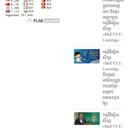
ភាព​រអាក់រអួល​
ក្នុងការ​ទាញ​
យក និង​ចុះ​
ឈ្មោះ​ចូល​
កម្មវិធី​ស្វ័យ
សិក្សា
«MoEYS E-
Learning»
កម្មវិធីស្វ័យ
សិក្សា
«MoEYS E-
Learning»
គិតគូរជា
អាទិភាពក្នុង
ភាពជាខ្មែរ
សម្រាប់
អនាគតកូន
ខ្មែរ
កម្មវិធីស្វ័យ
សិក្សា
«MoEYS E-