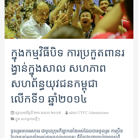
ក្នុងកម្មវិធីបិទ ការប្រកួតពានរ
ង្វាន់ក្នុងសាល សហភាព
សហព័ន្ធយុវជនកម្ពុជា
លើកទី១ ឆ្នាំ២០១៤
ផ្សាយនៅថ្ងៃទី
២៣ ឧសភា ២០១៥
ដោយ
UYFC Administrator
ក្នុង
សកម្មភាពថ្មីៗ
ចូលរួមអបអរសាទរ ជាមួយក្រុមកីឡាករទាំងអស់ដែលបានចូលរួម ការប្រឹង
ប្រែងរបស់អ្នកទាំងអស់គ្នាមកដល់ពេលនេះ គឺពិតជាបង្ហាញយ៉ាងច្បាស់ពី