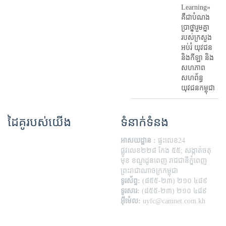
Learning»
គឺជាបំណង
ប្រាថ្នារួមគ្នា
របស់ក្រសួង
អប់រំ​ យុវជន
និងកីឡា និង
សហភាព
សហព័ន្ធ
យុវជនកម្ពុជា
ដៃគូរបស់យើង
ទំនាក់ទំនង
អាសយដ្ឋាន :
ផ្ទះលេខ24
ផ្លូវលេខ២២៨ កែង ៥៥; សង្កាត់ចតុ
មុខ ខណ្ឌដូនពេញ រាជជានីភ្នំពេញ
ព្រះរាជាណាចក្រកម្ពុជា
ទូរស័ព្ទ:
(៨៥៥-២៣) ២១០ ៤៨៩
ទូរសារ:
(៨៥៥-២៣) ២១០ ៤៨៩
អ៊ីម៉េល:
uyfc@camnet.com.kh