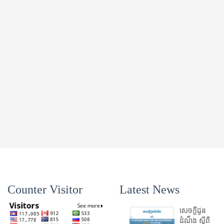
Counter Visitor
Latest News
សេចក្តីជូន
ដំណឹង ស្តី​ពី