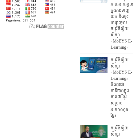
ភាព​រអាក់រអួល​
ក្នុងការ​ទាញ​
យក និង​ចុះ​
ឈ្មោះ​ចូល​
កម្មវិធី​ស្វ័យ
សិក្សា
«MoEYS E-
Learning»
កម្មវិធីស្វ័យ
សិក្សា
«MoEYS E-
Learning»
គិតគូរជា
អាទិភាពក្នុង
ភាពជាខ្មែរ
សម្រាប់
អនាគតកូន
ខ្មែរ
កម្មវិធីស្វ័យ
សិក្សា