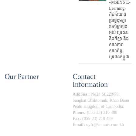
«MoEYS E-
Learning»
គឺជាបំណង
ប្រាថ្នារួមគ្នា
របស់ក្រសួង
អប់រំ​ យុវជន
និងកីឡា និង
សហភាព
សហព័ន្ធ
យុវជនកម្ពុជា
Our Partner
Contact
Information
Address :
No24 St.228/55;
Sangkat Chaktomuk; Khan Daun
Penh; Kingdom of Cambodia.
Phone:
(855-23) 210 489
Fax:
(855-23) 210 489
Email:
uyfc@camnet.com.kh