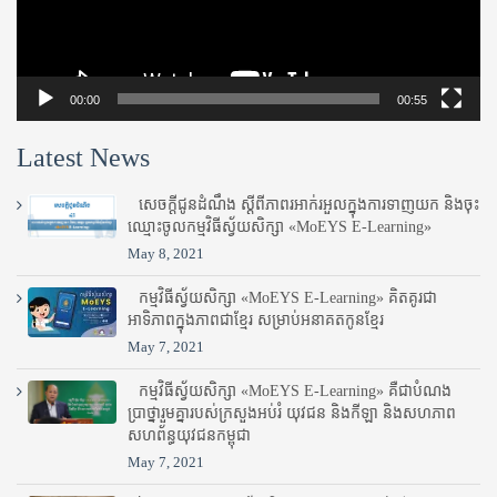
00:00
00:55
Latest News
សេចក្តីជូនដំណឹង ស្តី​ពីភាព​រអាក់រអួល​ក្នុងការ​ទាញ​យក និង​ចុះ​
ឈ្មោះ​ចូល​កម្មវិធី​ស្វ័យសិក្សា «MoEYS E-Learning»
May 8, 2021
កម្មវិធីស្វ័យសិក្សា «MoEYS E-Learning» គិតគូរជា
អាទិភាពក្នុងភាពជាខ្មែរ សម្រាប់អនាគតកូនខ្មែរ
May 7, 2021
កម្មវិធីស្វ័យសិក្សា «MoEYS E-Learning» គឺជាបំណង
ប្រាថ្នារួមគ្នារបស់ក្រសួងអប់រំ​ យុវជន និងកីឡា និងសហភាព
សហព័ន្ធយុវជនកម្ពុជា
May 7, 2021