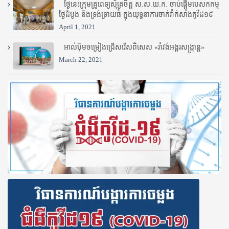
ថ្ងៃនេះក្រុមគ្រូពេទ្យស្ម័គ្រចិត្ត ស.ស.យ.ក. ចាប់ផ្តើមបេសកកម្ម
ថ្ងៃដំបូង និងទ្រង់ទ្រាយធំ ក្នុងយុទ្ធនាការចាក់វ៉ាក់សាំងកូវីដ១៩
April 1, 2021
អាល់ប៊ុមចម្រៀងជ្រើសរើសពិសេស «រាំវង់អង្គរសង្ក្រាន្ត»
March 22, 2021