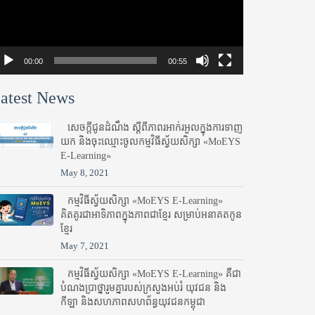
00:00
00:55
atest News
សេចក្តីជូនដំណឹង ស្តី​ពីភាព​រអាក់រអួល​ក្នុងការ​ទាញ​
យក និង​ចុះ​ឈ្មោះ​ចូល​កម្មវិធី​ស្វ័យសិក្សា «MoEYS
E-Learning»
May 8, 2021
កម្មវិធីស្វ័យសិក្សា «MoEYS E-Learning»
គិតគូរជាអាទិភាពក្នុងភាពជាខ្មែរ សម្រាប់អនាគតកូន
ខ្មែរ
May 7, 2021
កម្មវិធីស្វ័យសិក្សា «MoEYS E-Learning» គឺជា
បំណងប្រាថ្នារួមគ្នារបស់ក្រសួងអប់រំ​ យុវជន និង
កីឡា និងសហភាពសហព័ន្ធយុវជនកម្ពុជា