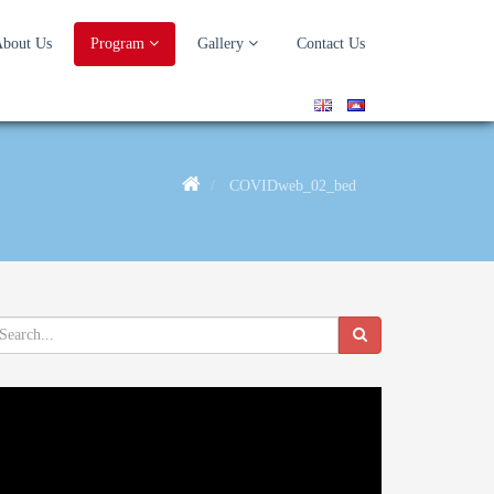
bout Us
Program
Gallery
Contact Us
COVIDweb_02_bed
deo
ayer