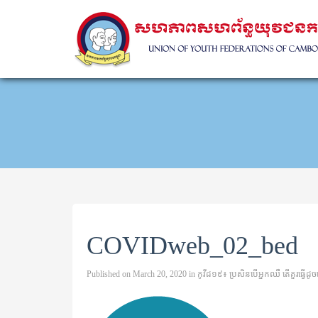
COVIDweb_02_bed
Published on
March 20, 2020
in
កូវីដ១៩៖ ប្រសិនបើអ្នកឈឺ តើគួរធ្វើដូចម