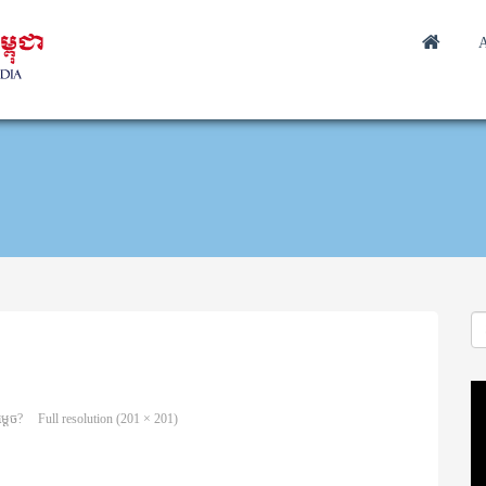
A
Vi
Pl
្តេច?
Full resolution (201 × 201)