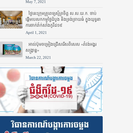
May 7, 2021
ថ្ងៃនេះក្រុមគ្រូពេទ្យស្ម័គ្រចិត្ត ស.ស.យ.ក. ចាប់
ផ្តើមបេសកកម្មថ្ងៃដំបូង និងទ្រង់ទ្រាយធំ ក្នុងយុទ្ធនា
ការចាក់វ៉ាក់សាំងកូវីដ១៩
April 1, 2021
អាល់ប៊ុមចម្រៀងជ្រើសរើសពិសេស «រាំវង់អង្គរ
សង្ក្រាន្ត»
March 22, 2021