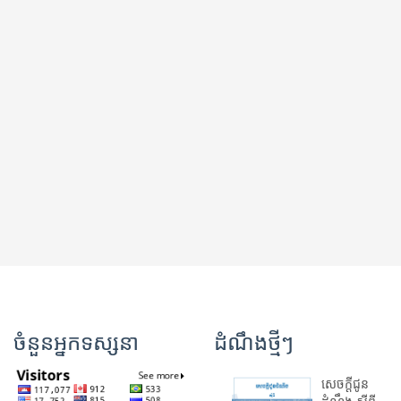
ចំនួនអ្នកទស្សនា
ដំណឹងថ្មីៗ
សេចក្តីជូន