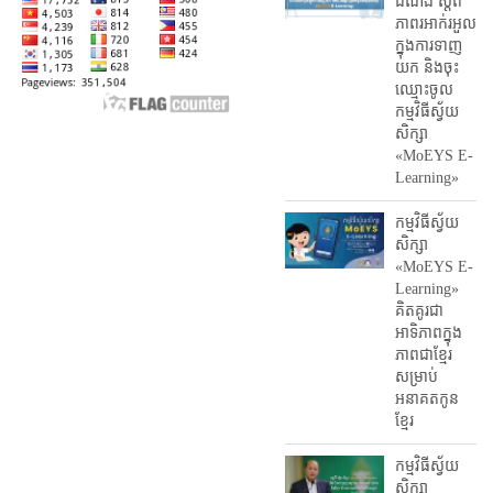
ដំណឹង ស្តី​ពី
ភាព​រអាក់រអួល​
ក្នុងការ​ទាញ​
យក និង​ចុះ​
ឈ្មោះ​ចូល​
កម្មវិធី​ស្វ័យ
សិក្សា
«MoEYS E-
Learning»
កម្មវិធីស្វ័យ
សិក្សា
«MoEYS E-
Learning»
គិតគូរជា
អាទិភាពក្នុង
ភាពជាខ្មែរ
សម្រាប់
អនាគតកូន
ខ្មែរ
កម្មវិធីស្វ័យ
សិក្សា