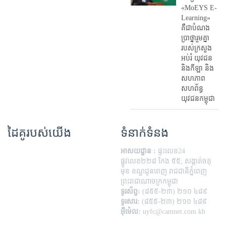
«MoEYS E-
Learning»
គឺជាបំណង
ប្រាថ្នារួមគ្នា
របស់ក្រសួង
អប់រំ​ យុវជន
និងកីឡា និង
សហភាព
សហព័ន្ធ
យុវជនកម្ពុជា
ដៃគូរបស់យើង
ទំនាក់ទំនង
អាសយដ្ឋាន :
ផ្ទះលេខ24
ផ្លូវលេខ២២៨ កែង ៥៥; សង្កាត់ចតុ
មុខ ខណ្ឌដូនពេញ រាជជានីភ្នំពេញ
ព្រះរាជាណាចក្រកម្ពុជា
ទូរស័ព្ទ:
(៨៥៥-២៣) ២១០ ៤៨៩
ទូរសារ:
(៨៥៥-២៣) ២១០ ៤៨៩
អ៊ីម៉េល:
uyfc@camnet.com.kh