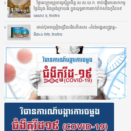
ថ្ងៃនេះក្រុមគ្រូពេទ្យស្ម័គ្រចិត្ត ស.ស.យ.ក. ចាប់ផ្តើមបេសកកម្ម
ថ្ងៃដំបូង និងទ្រង់ទ្រាយធំ ក្នុងយុទ្ធនាការចាក់វ៉ាក់សាំងកូវីដ១៩
មេសាil ១, ២០២១
អាល់ប៊ុមចម្រៀងជ្រើសរើសពិសេស «រាំវង់អង្គរសង្ក្រាន្ត»
មិនាch ២២, ២០២១