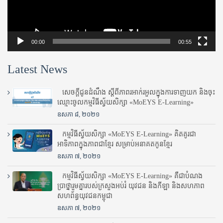
00:00
00:55
Latest News
សេចក្តីជូនដំណឹង ស្តី​ពីភាព​រអាក់រអួល​ក្នុងការ​ទាញ​យក និង​ចុះ​
ឈ្មោះ​ចូល​កម្មវិធី​ស្វ័យសិក្សា «MoEYS E-Learning»
ឧសភា ៨, ២០២១
កម្មវិធីស្វ័យសិក្សា «MoEYS E-Learning» គិតគូរជា
អាទិភាពក្នុងភាពជាខ្មែរ សម្រាប់អនាគតកូនខ្មែរ
ឧសភា ៧, ២០២១
កម្មវិធីស្វ័យសិក្សា «MoEYS E-Learning» គឺជាបំណង
ប្រាថ្នារួមគ្នារបស់ក្រសួងអប់រំ​ យុវជន និងកីឡា និងសហភាព
សហព័ន្ធយុវជនកម្ពុជា
ឧសភា ៧, ២០២១