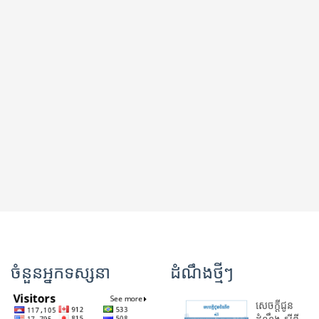
ចំនួនអ្នកទស្សនា
ដំណឹងថ្មីៗ
សេចក្តីជូន