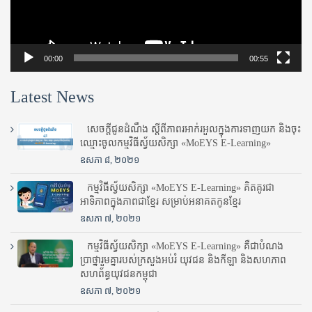
00:00
00:55
Latest News
សេចក្តីជូនដំណឹង ស្តី​ពីភាព​រអាក់រអួល​ក្នុងការ​ទាញ​យក និង​ចុះ​
ឈ្មោះ​ចូល​កម្មវិធី​ស្វ័យសិក្សា «MoEYS E-Learning»
ឧសភា ៨, ២០២១
កម្មវិធីស្វ័យសិក្សា «MoEYS E-Learning» គិតគូរជា
អាទិភាពក្នុងភាពជាខ្មែរ សម្រាប់អនាគតកូនខ្មែរ
ឧសភា ៧, ២០២១
កម្មវិធីស្វ័យសិក្សា «MoEYS E-Learning» គឺជាបំណង
ប្រាថ្នារួមគ្នារបស់ក្រសួងអប់រំ​ យុវជន និងកីឡា និងសហភាព
សហព័ន្ធយុវជនកម្ពុជា
ឧសភា ៧, ២០២១