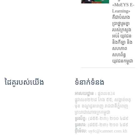
«MoEYS E-
Learning»
គឺជាបំណង
ប្រាថ្នារួមគ្នា
របស់ក្រសួង
អប់រំ​ យុវជន
និងកីឡា និង
សហភាព
សហព័ន្ធ
យុវជនកម្ពុជា
ដៃគូរបស់យើង
ទំនាក់ទំនង
អាសយដ្ឋាន :
ផ្ទះលេខ24
ផ្លូវលេខ២២៨ កែង ៥៥; សង្កាត់ចតុ
មុខ ខណ្ឌដូនពេញ រាជជានីភ្នំពេញ
ព្រះរាជាណាចក្រកម្ពុជា
ទូរស័ព្ទ:
(៨៥៥-២៣) ២១០ ៤៨៩
ទូរសារ:
(៨៥៥-២៣) ២១០ ៤៨៩
អ៊ីម៉េល:
uyfc@camnet.com.kh