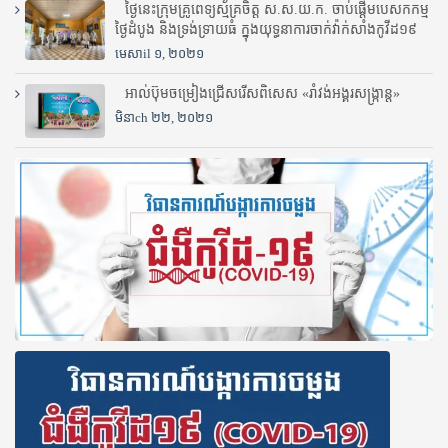
ថ្ងៃនេះក្រុមគ្រូពេទ្យស្ម័គ្រចិត្ត ស.ស.យ.ក. ចាប់ផ្តើមបេសកកម្ម
ថ្ងៃដំបូង និងទ្រង់ទ្រាយធំ ក្នុងយុទ្ធនាការចាក់វ៉ាក់សាំងកូវីដ១៩
មេសាil ១, ២០២១
អាល់ប៊ុមចម្រៀងជ្រើសរើសពិសេស «រាំវង់អង្គរសង្ក្រាន្ត»
មិនាch ២២, ២០២១