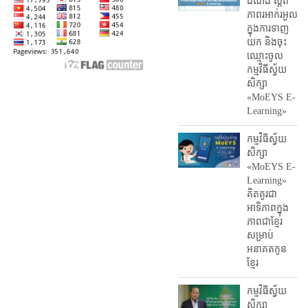
ដំណឹង ស្តី​ពី
ភាព​រអាក់រអួល​
ក្នុងការ​ទាញ​
យក និង​ចុះ​
ឈ្មោះ​ចូល​
កម្មវិធី​ស្វ័យ
សិក្សា
«MoEYS E-
Learning»
កម្មវិធីស្វ័យ
សិក្សា
«MoEYS E-
Learning»
គិតគូរជា
អាទិភាពក្នុង
ភាពជាខ្មែរ
សម្រាប់
អនាគតកូន
ខ្មែរ
កម្មវិធីស្វ័យ
សិក្សា