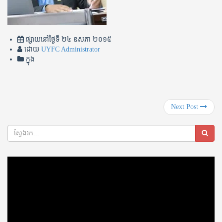
ផ្សាយនៅថ្ងៃទី
២៤ ឧសភា ២០១៥
ដោយ
UYFC Administrator
ក្នុង
Next Post
Video
Player