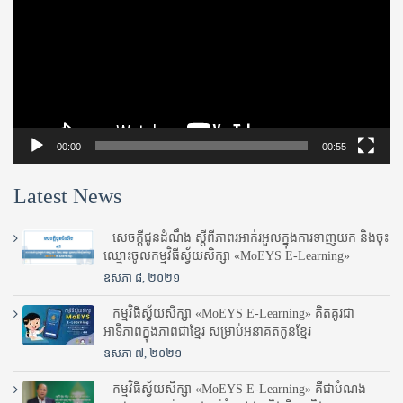
00:00
00:55
Latest News
សេចក្តីជូនដំណឹង ស្តី​ពីភាព​រអាក់រអួល​ក្នុងការ​ទាញ​យក និង​ចុះ​
ឈ្មោះ​ចូល​កម្មវិធី​ស្វ័យសិក្សា «MoEYS E-Learning»
ឧសភា ៨, ២០២១
កម្មវិធីស្វ័យសិក្សា «MoEYS E-Learning» គិតគូរជា
អាទិភាពក្នុងភាពជាខ្មែរ សម្រាប់អនាគតកូនខ្មែរ
ឧសភា ៧, ២០២១
កម្មវិធីស្វ័យសិក្សា «MoEYS E-Learning» គឺជាបំណង