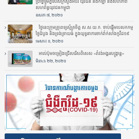
ប្រាថ្នារួមគ្នារបស់ក្រសួងអប់រំ​ យុវជន និងកីឡា និងសហភាព
សហព័ន្ធយុវជនកម្ពុជា
ឧសភា ៧, ២០២១
ថ្ងៃនេះក្រុមគ្រូពេទ្យស្ម័គ្រចិត្ត ស.ស.យ.ក. ចាប់ផ្តើមបេសកកម្ម
ថ្ងៃដំបូង និងទ្រង់ទ្រាយធំ ក្នុងយុទ្ធនាការចាក់វ៉ាក់សាំងកូវីដ១៩
មេសាil ១, ២០២១
អាល់ប៊ុមចម្រៀងជ្រើសរើសពិសេស «រាំវង់អង្គរសង្ក្រាន្ត»
មិនាch ២២, ២០២១