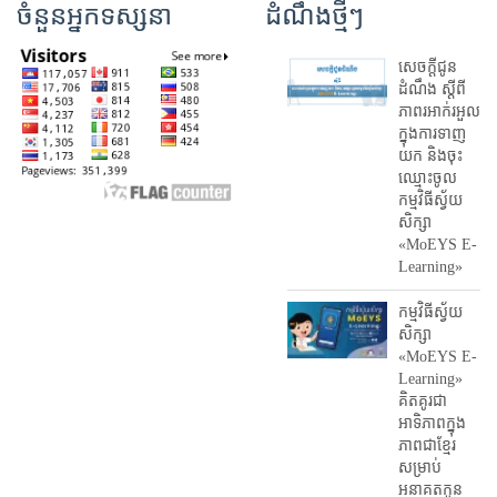
ចំនួនអ្នកទស្សនា
ដំណឹងថ្មីៗ
សេចក្តីជូន
ដំណឹង ស្តី​ពី
ភាព​រអាក់រអួល​
ក្នុងការ​ទាញ​
យក និង​ចុះ​
ឈ្មោះ​ចូល​
កម្មវិធី​ស្វ័យ
សិក្សា
«MoEYS E-
Learning»
កម្មវិធីស្វ័យ
សិក្សា
«MoEYS E-
Learning»
គិតគូរជា
អាទិភាពក្នុង
ភាពជាខ្មែរ
សម្រាប់
អនាគតកូន