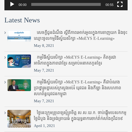
00:00
00:55
Latest News
សេចក្តីជូនដំណឹង ស្តី​ពីភាព​រអាក់រអួល​ក្នុងការ​ទាញ​យក និង​ចុះ​
ឈ្មោះ​ចូល​កម្មវិធី​ស្វ័យសិក្សា «MoEYS E-Learning»
May 8, 2021
កម្មវិធីស្វ័យសិក្សា «MoEYS E-Learning» គិតគូរជា
អាទិភាពក្នុងភាពជាខ្មែរ សម្រាប់អនាគតកូនខ្មែរ
May 7, 2021
កម្មវិធីស្វ័យសិក្សា «MoEYS E-Learning» គឺជាបំណង
ប្រាថ្នារួមគ្នារបស់ក្រសួងអប់រំ​ យុវជន និងកីឡា និងសហភាព
សហព័ន្ធយុវជនកម្ពុជា
May 7, 2021
ថ្ងៃនេះក្រុមគ្រូពេទ្យស្ម័គ្រចិត្ត ស.ស.យ.ក. ចាប់ផ្តើមបេសកកម្ម
ថ្ងៃដំបូង និងទ្រង់ទ្រាយធំ ក្នុងយុទ្ធនាការចាក់វ៉ាក់សាំងកូវីដ១៩
April 1, 2021