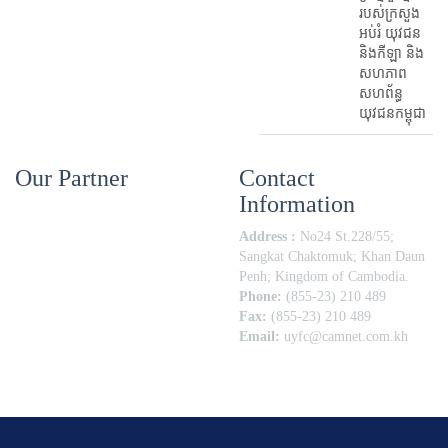
របស់ក្រសួង
អប់រំ​ យុវជន
និងកីឡា និង
សហភាព
សហព័ន្ធ
យុវជនកម្ពុជា
Our Partner
Contact
Information
Address :
No24 St.228/55;
Sangkat Chaktomuk; Khan Daun
Penh; Kingdom of Cambodia.
Phone:
(855-23) 210 489
Fax:
(855-23) 210 489
Email:
uyfc@camnet.com.kh