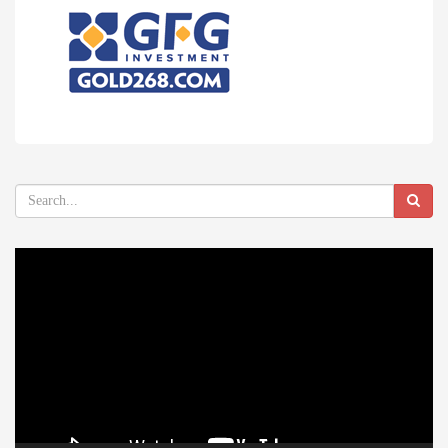
Video
Player