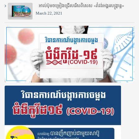
អាល់ប៊ុមចម្រៀងជ្រើសរើសពិសេស «រាំវង់អង្គរសង្ក្រាន្ត»
March 22, 2021