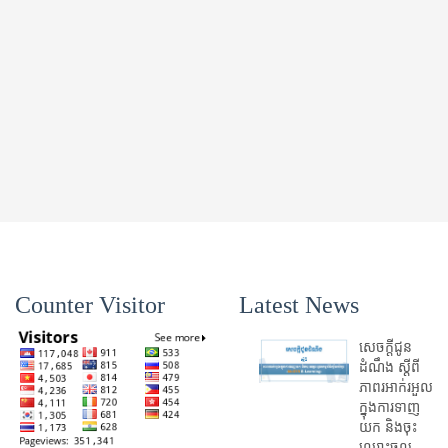
Counter Visitor
Latest News
សេចក្តីជូន
ដំណឹង ស្តី​ពី
ភាព​រអាក់រអួល​
ក្នុងការ​ទាញ​
យក និង​ចុះ​
ឈ្មោះ​ចូល​