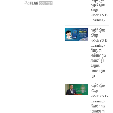
កម្មវិធី​ស្វ័យ
សិក្សា
«MoEYS E-
Learning»
កម្មវិធីស្វ័យ
សិក្សា
«MoEYS E-
Learning»
គិតគូរជា
អាទិភាពក្នុង
ភាពជាខ្មែរ
សម្រាប់
អនាគតកូន
ខ្មែរ
កម្មវិធីស្វ័យ
សិក្សា
«MoEYS E-
Learning»
គឺជាបំណង
ប្រាថ្នារួមគ្នា