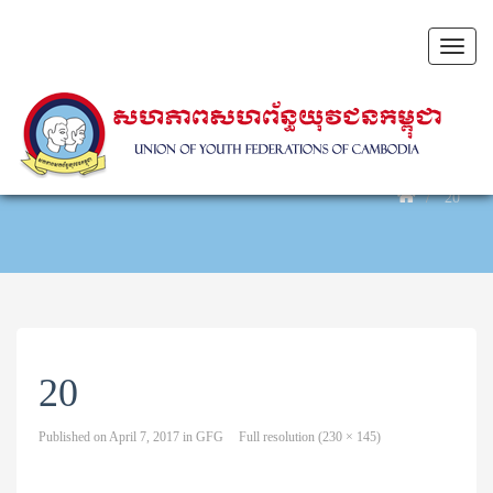
Toggl
naviga
20
20
Published on
April 7, 2017
in
GFG
Full resolution (230 × 145)