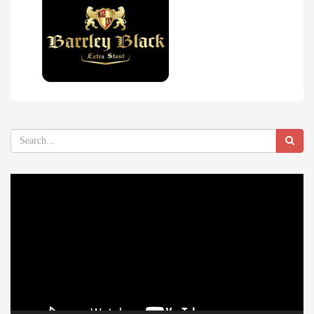
Video
Player