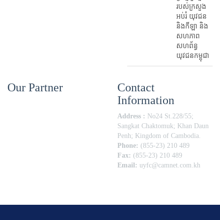
របស់ក្រសួង
អប់រំ​ យុវជន
និងកីឡា និង
សហភាព
សហព័ន្ធ
យុវជនកម្ពុជា
Our Partner
Contact
Information
Address :
No24 St.228/55;
Sangkat Chaktomuk; Khan Daun
Penh; Kingdom of Cambodia.
Phone:
(855-23) 210 489
Fax:
(855-23) 210 489
Email:
uyfc@camnet.com.kh