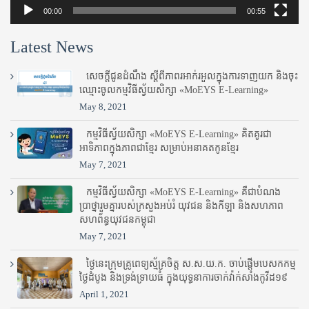
00:00
00:55
Latest News
សេចក្តីជូនដំណឹង ស្តី​ពីភាព​រអាក់រអួល​ក្នុងការ​ទាញ​យក និង​ចុះ​
ឈ្មោះ​ចូល​កម្មវិធី​ស្វ័យសិក្សា «MoEYS E-Learning»
May 8, 2021
កម្មវិធីស្វ័យសិក្សា «MoEYS E-Learning» គិតគូរជា
អាទិភាពក្នុងភាពជាខ្មែរ សម្រាប់អនាគតកូនខ្មែរ
May 7, 2021
កម្មវិធីស្វ័យសិក្សា «MoEYS E-Learning» គឺជាបំណង
ប្រាថ្នារួមគ្នារបស់ក្រសួងអប់រំ​ យុវជន និងកីឡា និងសហភាព
សហព័ន្ធយុវជនកម្ពុជា
May 7, 2021
ថ្ងៃនេះក្រុមគ្រូពេទ្យស្ម័គ្រចិត្ត ស.ស.យ.ក. ចាប់ផ្តើមបេសកកម្ម
ថ្ងៃដំបូង និងទ្រង់ទ្រាយធំ ក្នុងយុទ្ធនាការចាក់វ៉ាក់សាំងកូវីដ១៩
April 1, 2021