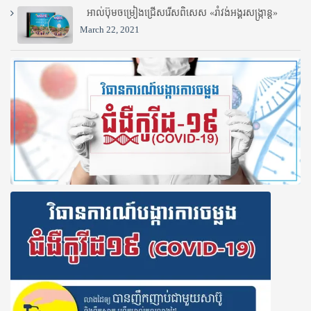
អាល់ប៊ុមចម្រៀងជ្រើសរើសពិសេស «រាំវង់អង្គរសង្ក្រាន្ត»
March 22, 2021