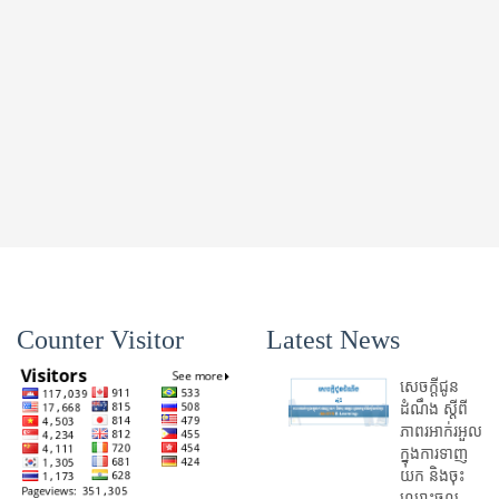
Counter Visitor
Latest News
សេចក្តីជូន
ដំណឹង ស្តី​ពី
ភាព​រអាក់រអួល​
ក្នុងការ​ទាញ​
យក និង​ចុះ​
ឈ្មោះ​ចូល​