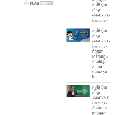
កម្មវិធី​ស្វ័យ
សិក្សា
«MoEYS E-
Learning»
កម្មវិធីស្វ័យ
សិក្សា
«MoEYS E-
Learning»
គិតគូរជា
អាទិភាពក្នុង
ភាពជាខ្មែរ
សម្រាប់
អនាគតកូន
ខ្មែរ
កម្មវិធីស្វ័យ
សិក្សា
«MoEYS E-
Learning»
គឺជាបំណង
ប្រាថ្នារួមគ្នា