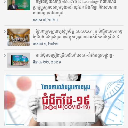
កម្មវិធីស្វ័យសិក្សា «MoEYS E-Learning» គឺជាបំណង
ប្រាថ្នារួមគ្នារបស់ក្រសួងអប់រំ​ យុវជន និងកីឡា និងសហភាព
សហព័ន្ធយុវជនកម្ពុជា
ឧសភា ៧, ២០២១
ថ្ងៃនេះក្រុមគ្រូពេទ្យស្ម័គ្រចិត្ត ស.ស.យ.ក. ចាប់ផ្តើមបេសកកម្ម
ថ្ងៃដំបូង និងទ្រង់ទ្រាយធំ ក្នុងយុទ្ធនាការចាក់វ៉ាក់សាំងកូវីដ១៩
មេសាil ១, ២០២១
អាល់ប៊ុមចម្រៀងជ្រើសរើសពិសេស «រាំវង់អង្គរសង្ក្រាន្ត»
មិនាch ២២, ២០២១