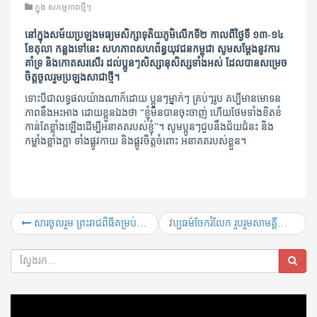
ក្នុង
សកម្មភាពថ្មីៗ
នៅក្នុងសម័យប្រឡងមធ្យមសិក្សាទុតិយភូមិលើកទី២ កាលពីថ្ងៃទី ១៣-១៤
ខែតុលា កន្លងទៅនេះ សហភាពសហព័ន្ធយុវជនកម្ពុជា សូមសម្តែងនូវការ
គាំទ្រ និងកោតសរសើរ ដល់ប្អូនៗសិស្សានុសិស្សទាំងអស់ ដែលបានសម្រេច
ចិត្តចូលរួមប្រឡងសាជាថ្មី។
ទោះបីជាលទ្ធផលយ៉ាងណាក៏ដោយ ប្អូនៗម្នាក់ៗ គ្រប់ៗរូប គប្បីមានមោទន
ភាពនឹងអះអាង ដោយខ្លួនឯងថា “ខ្ញុំមិនបានចុះចាញ់ ហើយថែមទាំងខិតខំ
កាន់តែខ្លាំងឡើងដើម្បីអនាគតរបស់ខ្ញុំ”។ សូមប្អូនៗជួបនឹងជ័យជំនះ និង
កម្លាំងខ្លាំងក្លា ទាំងផ្លូវកាយ និងផ្លូវចិត្តចំពោះ អនាគតរបស់ខ្លួន។
សារចូលរួម ព្រះរាជពិធីគម្រប់ខួប ២ឆ្នាំ នៃការយាងចូលទីវង្គតរបស់ ព្រះបរមរតនកោដ្ឋ ព្រះករុណា ព្រះបាទសម្តេចព្រះនរោត្តមសីហនុ
វប្បធម៌ចែករំលែក រួបរួមសាមគ្គីគ្នា
Video
Player