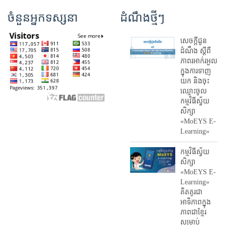
ចំនួនអ្នកទស្សនា
ដំណឹងថ្មីៗ
សេចក្តីជូន
ដំណឹង ស្តី​ពី
ភាព​រអាក់រអួល​
ក្នុងការ​ទាញ​
យក និង​ចុះ​
ឈ្មោះ​ចូល​
កម្មវិធី​ស្វ័យ
សិក្សា
«MoEYS E-
Learning»
កម្មវិធីស្វ័យ
សិក្សា
«MoEYS E-
Learning»
គិតគូរជា
អាទិភាពក្នុង
ភាពជាខ្មែរ
សម្រាប់