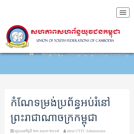
Toggl
naviga
សកម្មភាពថ្មីៗ
/
កំណែទម្រង់ប្រព័ន្ធអប់រំនៅព្រះរាជាណាចក្រកម្
កំណែទម្រង់ប្រព័ន្ធអប់រំនៅ
ព្រះរាជាណាចក្រកម្ពុជា
ផ្សាយនៅថ្ងៃទី
២៣ ឧសភា ២០១៥
ដោយ
UYFC Administrator