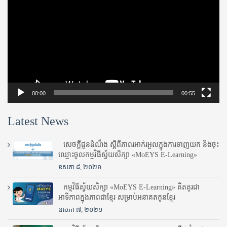
00:00
00:55
Latest News
សេចក្តីជូនដំណឹង ស្តី​ពីភាព​រអាក់រអួល​ក្នុងការ​ទាញ​យក និង​ចុះ​
ឈ្មោះ​ចូល​កម្មវិធី​ស្វ័យសិក្សា «MoEYS E-Learning»
ឧសភា ៨, ២០២១
កម្មវិធីស្វ័យសិក្សា «MoEYS E-Learning» គិតគូរជា
អាទិភាពក្នុងភាពជាខ្មែរ សម្រាប់អនាគតកូនខ្មែរ
ឧសភា ៧, ២០២១