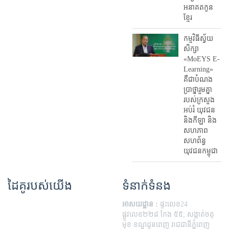
អនាគតកូន
ខ្មែរ
កម្មវិធីស្វ័យ
សិក្សា
«MoEYS E-
Learning»
គឺជាបំណង
ប្រាថ្នារួមគ្នា
របស់ក្រសួង
អប់រំ​ យុវជន
និងកីឡា និង
សហភាព
សហព័ន្ធ
យុវជនកម្ពុជា
ដៃគូរបស់យើង
ទំនាក់ទំនង
អាសយដ្ឋាន :
ផ្ទះលេខ24
ផ្លូវលេខ២២៨ កែង ៥៥; សង្កាត់ចតុ
មុខ ខណ្ឌដូនពេញ រាជជានីភ្នំពេញ