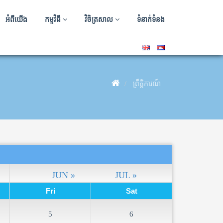
អំពីយើង
កម្មវិធី
វិចិត្រសាល
ទំនាក់ទំនង
ព្រឹត្តិការណ៍
JUN »
JUL »
Fri
Sat
5
6