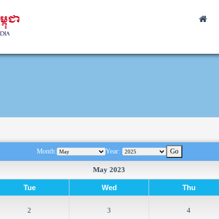
Month:
Year:
May 2023
Tue
Wed
Thu
2
3
4