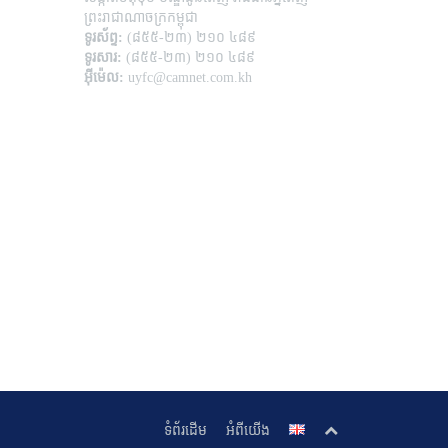
ព្រះរាជាណាចក្រកម្ពុជា
ទូរស័ព្ទ:
(៨៥៥-២៣) ២១០ ៤៨៩
ទូរសារ:
(៨៥៥-២៣) ២១០ ៤៨៩
អ៊ីម៉េល:
uyfc@camnet.com.kh
ទំព័រដើម
អំពីយើង