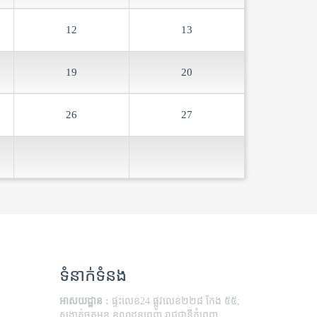
12
13
19
20
26
27
ទំនាក់ទំនង
អាសយដ្ឋាន :
ផ្ទះលេខ24 ផ្លូវលេខ២២៨ កែង ៥៥;
សង្កាត់ចតុមុខ ខណ្ឌដូនពេញ រាជជានីភ្នំពេញ