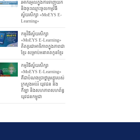
រអាក់រអួល​ក្នុងការ​ទាញ​យក
និង​ចុះ​ឈ្មោះ​ចូល​កម្មវិធី​
ស្វ័យសិក្សា «MoEYS E-
Learning»
កម្មវិធីស្វ័យសិក្សា
«MoEYS E-Learning»
គិតគូរជាអាទិភាពក្នុងភាពជា
ខ្មែរ សម្រាប់អនាគតកូនខ្មែរ
កម្មវិធីស្វ័យសិក្សា
«MoEYS E-Learning»
គឺជាបំណងប្រាថ្នារួមគ្នារបស់
ក្រសួងអប់រំ​ យុវជន និង
កីឡា និងសហភាពសហព័ន្ធ
យុវជនកម្ពុជា