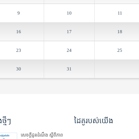
9
10
11
16
17
18
23
24
25
30
31
្មីៗ
ដៃគូរបស់យើង
សេចក្តីជូនដំណឹង ស្តី​ពីភាព​