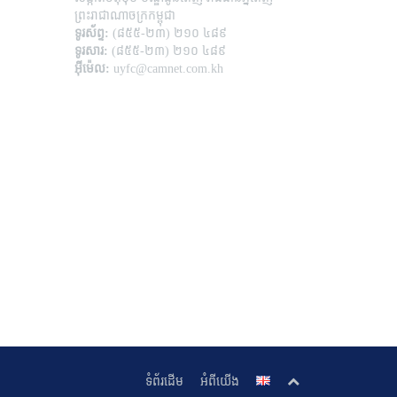
ព្រះរាជាណាចក្រកម្ពុជា
ទូរស័ព្ទ:
(៨៥៥-២៣) ២១០ ៤៨៩
ទូរសារ:
(៨៥៥-២៣) ២១០ ៤៨៩
អ៊ីម៉េល:
uyfc@camnet.com.kh
ទំព័រដើម
អំពីយើង